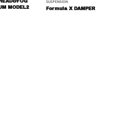
G
SUSPENSION
SUSPENS
L2
Formula X DAMPER
ZX D