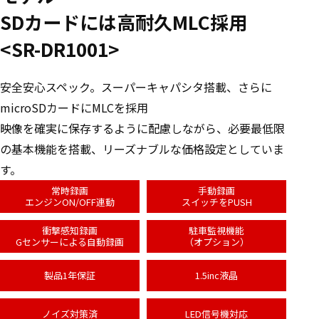
SDカードには高耐久MLC採用
<SR-DR1001>
安全安心スペック。スーパーキャパシタ搭載、さらに
microSDカードにMLCを採用
映像を確実に保存するように配慮しながら、必要最低限
の基本機能を搭載、リーズナブルな価格設定としていま
す。
常時録画
手動録画
エンジンON/OFF連動
スイッチをPUSH
衝撃感知録画
駐車監視機能
Gセンサーによる自動録画
（オプション）
製品1年保証
1.5inc液晶
ノイズ対策済
LED信号機対応