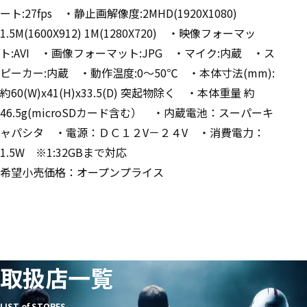
ート:27fps ・静止画解像度:2MHD(1920X1080)
1.5M(1600X912) 1M(1280X720) ・映像フォーマッ
ト:AVI ・画像フォーマット:JPG ・マイク:内蔵 ・ス
ピーカー:内蔵 ・動作温度:0～50℃ ・本体寸法(mm):
約60(W)x41(H)x33.5(D) 突起物除く ・本体重量 約
46.5g(microSDカード含む） ・内蔵電池：スーパーキ
ャパシタ ・電源：ＤＣ１２V－２４V ・消費電力：
1.5W ※1:32GBまで対応
希望小売価格：オープンプライス
取扱店一覧
LIST of STORES