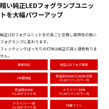
暗い純正LEDフォグランプユニッ
トを大幅パワーアップ
純正LEDフォグユニットを灯具ごと交換し実用性の高い
フォグランプに変わります。
フィッティングばっちりの灯体は純正灯具と遜色有りま
せん。
車検対応
純正LEDフォグ専用
色温度6000K⇆2800K切替
3年間保証
※L1Bツインカラー光
色温度6000K
ドライバー別体
※L1Bホワイト光
※L1Bツインカラー光
ドライバー一体
内蔵ファン
※L1Bホワイト光