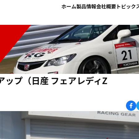
ホーム
製品情報
会社概要
トピック
BRAKE
LED FOG BULB
WORK MAT
ドライブレコーダー
ブレーキ
LEDフォグバルブ
ワークマット
ンアップ（日産 フェアレディZ
SR リアビューカメラレコ
POWER LED NUMBER
SR MOTOR OIL
ーダー（販売終了品）
LED字光式ナンバープレート
SR MOTOR OIL
SR リアビューカメラレコーダー