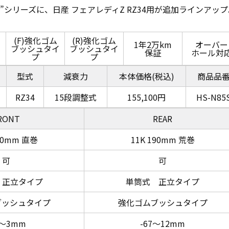
”シリーズに、日産 フェアレディZ RZ34用が追加ラインアップ
(F)強化ゴム
(R)強化ゴム
1年2万km
オーバー
ブッシュタイ
ブッシュタイ
保証
ホール対
プ
プ
型式
減衰力
本体価格(税込)
商品品
RZ34
15段調整式
155,100円
HS-N85
RONT
REAR
200mm 直巻
11K 190mm 荒巻
可
可
 正立タイプ
単筒式 正立タイプ
ブッシュタイプ
強化ゴムブッシュタイプ
3～3mm
-67～12mm