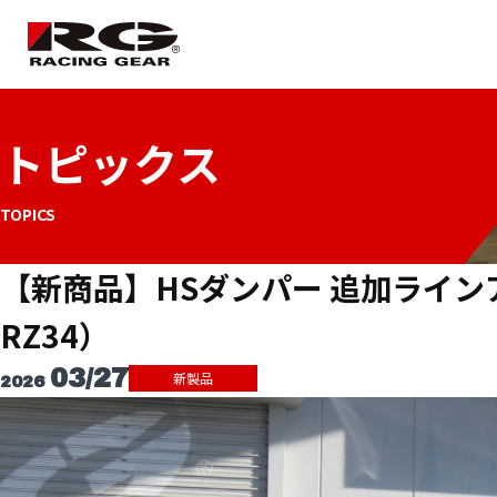
トピックス
バックカメラモニター/連動
SUSPENSION
LED HEAD BULB
洗車関連
ドライブレコーダー
TOPICS
サスペンション
LEDヘッドバルブ
洗車関連
SR業務用バックモニター・ドライブレコーダ
ー
【新商品】HSダンパー 追加ライ
RZ34）
COOLING
POWER LED（小玉球）
バックカメラ
FLOOR MAT
03/27
新製品
2026
クーリング
パワーLED 小玉球
バックカメラ
フロアマット