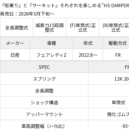
『街乗り』と『サーキット』それぞれを楽しめる”HS DAMPER
発売日：2026年5月下旬～
減衰力15段調
(F)単筒式/正
(R)単筒式/正
全長調整式
整式
立式
立式
メーカー
車種
年式
駆動方式
日産
フェアレディZ
2022.8～
FR
SPEC
F
スプリング
12K 
全長調整
ショック構造
単筒式
アッパーマウント
強化ゴム
車高調整幅（ﾉｰﾏﾙ比）
-9