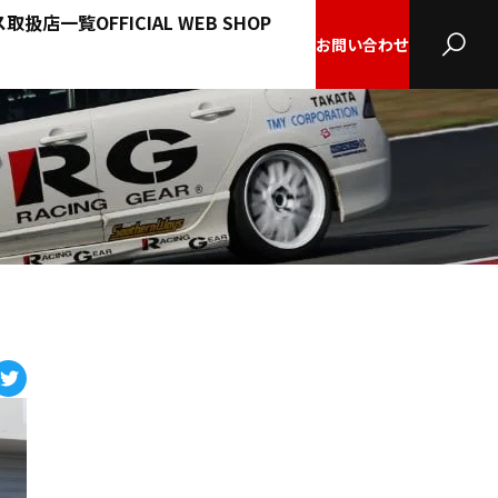
ス
取扱店一覧
OFFICIAL WEB SHOP
お問い合わせ
POWER LED ROOM 車
SRボタン電池（キーバッテ
CLUTCH/FLY WHEEL
種専用設計品（生産中止
SR LED非常信号灯
リー）
クラッチ／フライホイール
品）
POWER LED ROOM 車種専用設計品
HID KIT
グッズ
HIDキット