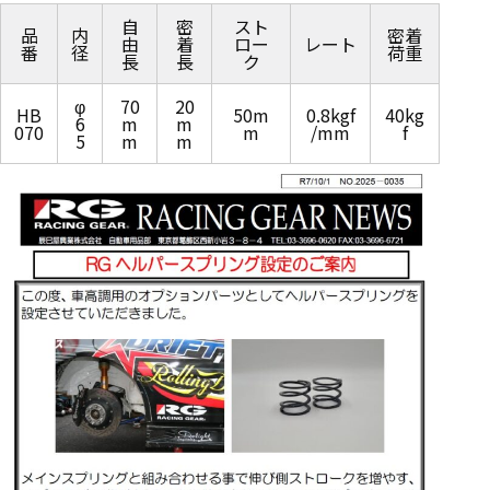
自
密
スト
品
内
密着
由
着
ロー
レート
番
径
荷重
長
長
ク
φ
70
20
HB
50m
0.8kgf
40kg
6
m
m
070
m
/mm
f
5
m
m